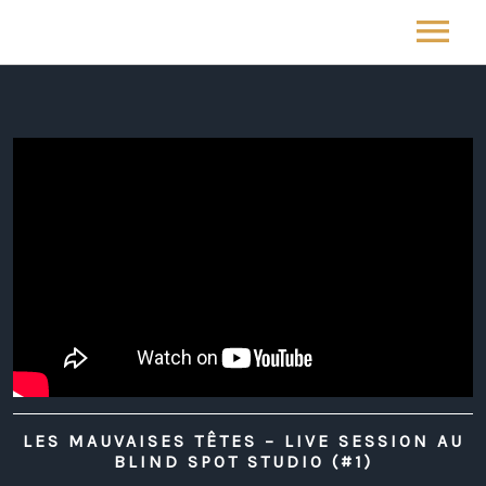
ABOUT
NEWS
VIDEO SESSIONS
LES MAUVAISES TETES LIVE SESSION AU BLIND SPO
PHOTOGRAPHY
CONTACT
LES MAUVAISES TÊTES – LIVE SESSION AU
BLIND SPOT STUDIO (#1)